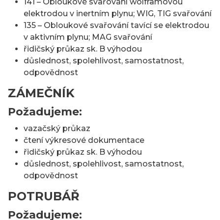
141 – Obloukové svařování wolframovou
elektrodou v inertním plynu; WIG, TIG svařování
135 – Obloukové svařování tavící se elektrodou
v aktivním plynu; MAG svařování
řidičský průkaz sk. B výhodou
důslednost, spolehlivost, samostatnost,
odpovědnost
ZÁMEČNÍK
Požadujeme:
vazačský průkaz
čtení výkresové dokumentace
řidičský průkaz sk. B výhodou
důslednost, spolehlivost, samostatnost,
odpovědnost
POTRUBÁŘ
Požadujeme: